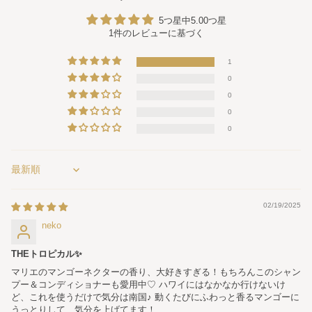
5つ星中5.00つ星
1件のレビューに基づく
1
0
0
0
0
Sort by
02/19/2025
neko
THEトロピカル✨
マリエのマンゴーネクターの香り、大好きすぎる！もちろんこのシャン
プー＆コンディショナーも愛用中♡ ハワイにはなかなか行けないけ
ど、これを使うだけで気分は南国♪ 動くたびにふわっと香るマンゴーに
うっとりして、気分を上げてます！