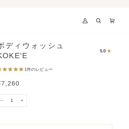
マ
カ
(0)
イ
ー
ア
ト
カ
ボディウォッシュ
ウ
5.0
ン
KOKE'E
ト
1件のレビュー
¥7,260
−
+