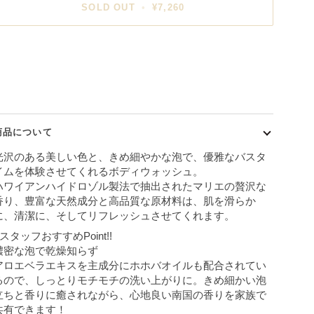
SOLD OUT
•
¥7,260
商品について
光沢のある美しい色と、きめ細やかな泡で、優雅なバスタ
イムを体験させてくれるボディウォッシュ。
ハワイアンハイドロゾル製法で抽出されたマリエの贅沢な
香り、豊富な天然成分と高品質な原材料は、肌を滑らか
に、清潔に、そしてリフレッシュさせてくれます。
■スタッフおすすめPoint!!
濃密な泡で乾燥知らず
アロエベラエキスを主成分にホホバオイルも配合されてい
るので、しっとりモチモチの洗い上がりに。きめ細かい泡
立ちと香りに癒されながら、心地良い南国の香りを家族で
共有できます！