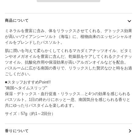
商品について
ミネラルを豊富に含み、体をリラックスさせてくれる、デトックス効果
が高いハワイアンシーソルト（海塩）に、植物由来のエッセンシャルオ
イルをブレンドしたバスソルト。
肌に潤いを与えて柔らかくしてくれるマカダミアナッツオイル、ビタミ
ンやオメガオイルを豊富に含んだ、乾燥肌をケアしてくれるククイナッ
ツオイル、抗酸化作用や保湿効果が高いアルガンオイルなどを配合。
バスルームに広がる南国の香りで、リラックスした贅沢なひと時をお過
ごしください。
■スタッフおすすめPoint!!
”南国へタイムスリップ”
保湿・デトックス・血行促進・リラックス…と4つの効果を感じられる
バスソルト。1日の終わりにホッと一息、南国気分を感じられる香りと
共にゆったりバスタイムを楽しめます。
サイズ：57g（約1～2回分）
香りについて