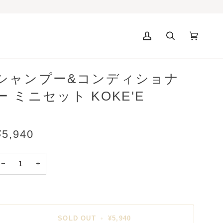
マ
カ
(0)
イ
ー
ア
ト
カ
シャンプー&コンディショナ
ウ
ン
ー ミニセット KOKE'E
ト
¥5,940
−
+
SOLD OUT
•
¥5,940