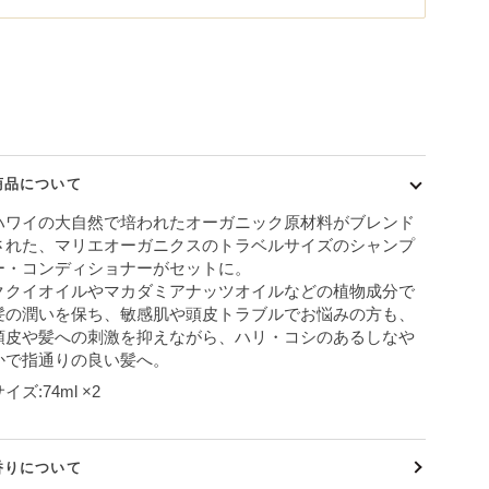
別のお支払い方法
商品について
ハワイの大自然で培われたオーガニック原材料がブレンド
された、マリエオーガニクスのトラベルサイズのシャンプ
ー・コンディショナーがセットに。
ククイオイルやマカダミアナッツオイルなどの植物成分で
髪の潤いを保ち、敏感肌や頭皮トラブルでお悩みの方も、
頭皮や髪への刺激を抑えながら、ハリ・コシのあるしなや
かで指通りの良い髪へ。
イズ:74ml ×2
香りについて