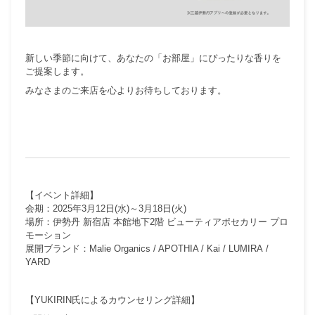
新しい季節に向けて、あなたの「お部屋」にぴったりな香りを
ご提案します。
みなさまのご来店を心よりお待ちしております。
【イベント詳細】
会期：
2025
年
3
月
12
日
(
水
)
～
3
月
18
日
(
火
)
場所：伊勢丹
新宿店
本館地下
2
階
ビューティアポセカリー
プロ
モーション
展開ブランド：
Malie Organics / APOTHIA / Kai / LUMIRA
/
YARD
【
YUKIRIN
氏によるカウンセリング詳細】