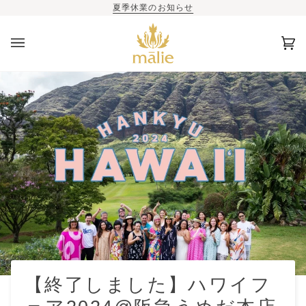
夏季休業のお知らせ
カ
(0)
ー
ト
【終了しました】ハワイフ