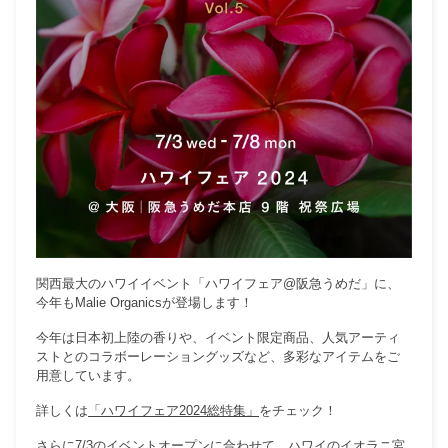
関西最大のハワイイベント「ハワイフェア@阪急うめだ」に、
今年もMalie Organicsが登場します！
今年は日本初上陸の香りや、イベント限定商品、人気アーティ
ス
トとのコラボーレーショングッズなど、多彩なアイテムをご
用意しています。
詳しくは
「ハワイフェア2024総特集」
をチェック！
さらに7/3のイベントオープンに合わせて、ハワイの
イオラニ宮